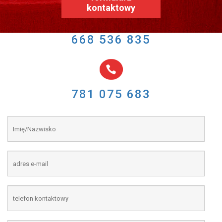
kontaktowy
668 536 835
781 075 683