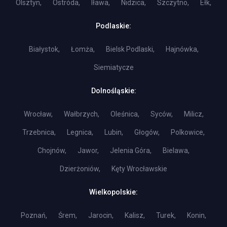
Olsztyn,
Ostróda,
Iława,
Nidzica,
Szczytno,
Ełk,
Podlaskie:
Białystok,
Łomża,
Bielsk Podlaski,
Hajnówka,
Siemiatycze
Dolnośląskie:
Wrocław,
Wałbrzych,
Oleśnica,
Syców,
Milicz,
Trzebnica,
Legnica,
Lubin,
Głogów,
Polkowice,
Chojnów,
Jawor,
Jelenia Góra,
Bielawa,
Dzierżoniów,
Kęty Wrocławskie
Wielkopolskie:
Poznań,
Śrem,
Jarocin,
Kalisz,
Turek,
Konin,