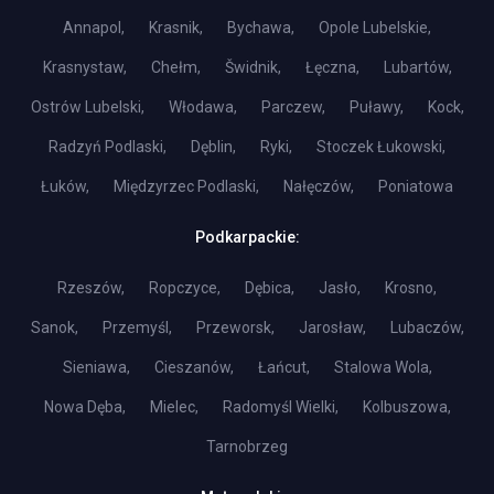
Annapol,
Krasnik,
Bychawa,
Opole Lubelskie,
Krasnystaw,
Chełm,
Šwidnik,
Łęczna,
Lubartów,
Ostrów Lubelski,
Włodawa,
Parczew,
Puławy,
Kock,
Radzyń Podlaski,
Dęblin,
Ryki,
Stoczek Łukowski,
Łuków,
Międzyrzec Podlaski,
Nałęczów,
Poniatowa
Podkarpackie:
Rzeszów,
Ropczyce,
Dębica,
Jasło,
Krosno,
Sanok,
Przemyśl,
Przeworsk,
Jarosław,
Lubaczów,
Sieniawa,
Cieszanów,
Łańcut,
Stalowa Wola,
Nowa Dęba,
Mielec,
Radomyśl Wielki,
Kolbuszowa,
Tarnobrzeg