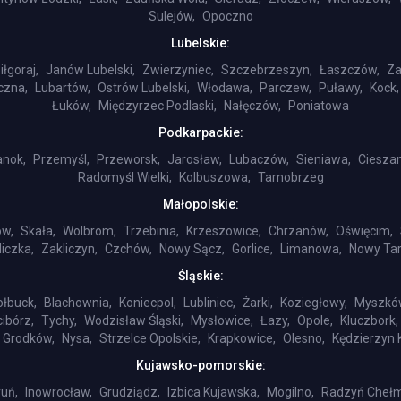
Sulejów,
Opoczno
Lubelskie:
iłgoraj,
Janów Lubelski,
Zwierzyniec,
Szczebrzeszyn,
Łaszczów,
Za
czna,
Lubartów,
Ostrów Lubelski,
Włodawa,
Parczew,
Puławy,
Kock,
Łuków,
Międzyrzec Podlaski,
Nałęczów,
Poniatowa
Podkarpackie:
anok,
Przemyśl,
Przeworsk,
Jarosław,
Lubaczów,
Sieniawa,
Ciesza
Radomyśl Wielki,
Kolbuszowa,
Tarnobrzeg
Małopolskie:
ów,
Skała,
Wolbrom,
Trzebinia,
Krzeszowice,
Chrzanów,
Oświęcim,
liczka,
Zakliczyn,
Czchów,
Nowy Sącz,
Gorlice,
Limanowa,
Nowy Tar
Śląskie:
ołbuck,
Blachownia,
Koniecpol,
Lubliniec,
Żarki,
Koziegłowy,
Myszkó
ibórz,
Tychy,
Wodzisław Śląski,
Mysłowice,
Łazy,
Opole,
Kluczbork,
Grodków,
Nysa,
Strzelce Opolskie,
Krapkowice,
Olesno,
Kędzierzyn 
Kujawsko-pomorskie:
uń,
Inowrocław,
Grudziądz,
Izbica Kujawska,
Mogilno,
Radzyń Chełm