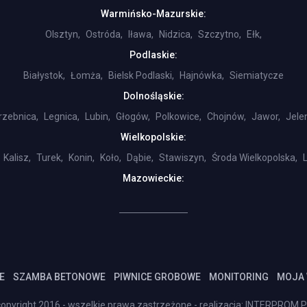
Warmińsko-Mazurskie:
Olsztyn,
Ostróda,
Iława,
Nidzica,
Szczytno,
Ełk,
Podlaskie:
Białystok,
Łomża,
Bielsk Podlaski,
Hajnówka,
Siemiatycze
Dolnośląskie:
rzebnica,
Legnica,
Lubin,
Głogów,
Polkowice,
Chojnów,
Jawor,
Jele
Wielkopolskie:
Kalisz,
Turek,
Konin,
Koło,
Dąbie,
Stawiszyn,
Środa Wielkopolska,
Mazowieckie:
E
SZAMBA BETONOWE
PIWNICE GROBOWE
MONITORING
MOJA
opyright 2016 - wszelkie prawa zastrzeżone - realizacja:
INTERPROM.P