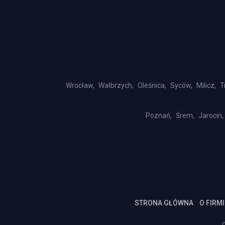
Wrocław,
Wałbrzych,
Oleśnica,
Syców,
Milicz,
T
Poznań,
Śrem,
Jarocin,
STRONA GŁÓWNA
O FIRMI
c