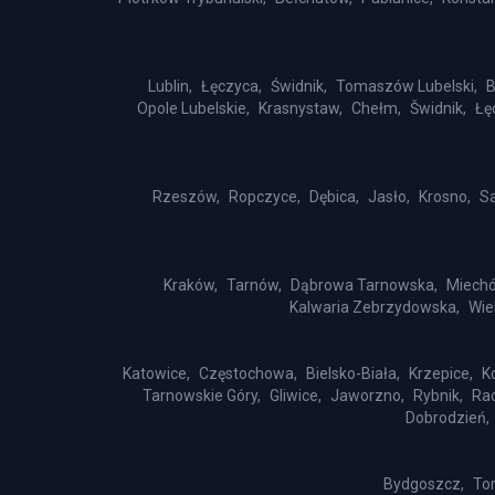
Lublin,
Łęczyca,
Świdnik,
Tomaszów Lubelski,
B
Opole Lubelskie,
Krasnystaw,
Chełm,
Šwidnik,
Łę
Rzeszów,
Ropczyce,
Dębica,
Jasło,
Krosno,
S
Kraków,
Tarnów,
Dąbrowa Tarnowska,
Miech
Kalwaria Zebrzydowska,
Wie
Katowice,
Częstochowa,
Bielsko-Biała,
Krzepice,
K
Tarnowskie Góry,
Gliwice,
Jaworzno,
Rybnik,
Rac
Dobrodzień,
Bydgoszcz,
Tor