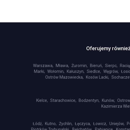
Oferujemy również
Warszawa,
Mława,
Żuromin,
Bieruń,
Sierpc,
Racią
Marki,
Wołomin,
Kałuszyn,
Siedlce,
Węgrów,
Łosic
Ostrów Mazowiecka,
Kosów Lacki,
Sochacze
Kielce,
Starachowice,
Bodzentyn,
Kunów,
Ostrow
Kazimierza Wiel
Łódź,
Kutno,
Żychlin,
Łęczyca,
Łowicz,
Uniejów,
P
Piotrków Trybunalski,
Bełchatów,
Pabianice,
Konsta