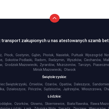
 transport zakupionych u nas atestowanych szamb be
ż,
Płock,
Gostynin,
Gąbin,
Płońsk,
Nasielsk,
Pułtusk
Wyszogród
No
e,
Sokołów Podlaski,
Radom,
Radzymin,
Wyszków,
Ciechanów,
Mak
w,
Grodzisk Mazowiecki,
Żyrardów,
Mszczonów,
Tarczyn,
Piaseczno
Mińsk Mazowiecki,
Otwock
Świętokrzyskie:
iec Świętokrzyski,
Ćmielów,
Ożarów,
Opatów,
Daleszyce,
Sandomier
ka,
Działoszyce,
Pińczów,
Sędziszów,
Jędrzejów,
Włoszczowa,
Chę
Łódzkie:
oddębie,
Ozorków,
Głowno,
Skierniewice,
Biała Rawska,
Rawa Mazo
ntynów Łódzki,
Łask,
Zduńska Wola,
Sieradz,
Złoczew,
Wieruszów,