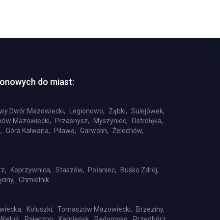
tonowych do miast:
wy Dwór Mazowiecki,
Legionowo,
Ząbki,
Sulejówek,
ów Mazowiecki,
Przasnysz,
Myszyniec,
Ostrołęka,
,
Góra Kalwaria,
Pilawa,
Garwolin,
Żelechów,
z,
Koprzywnica,
Staszów,
Połaniec,
Busko Zdrój,
ciny,
Chmielnik
wiecka,
Koluszki,
Tomaszów Mazowiecki,
Brzeziny,
Wieluń,
Pajęczno,
Kamieńsk,
Radomsko,
Przedbórz,