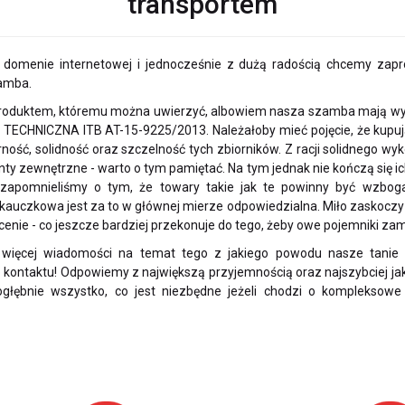
transportem
domenie internetowej i jednocześnie z dużą radością chcemy zapros
amba.
produktem, któremu można uwierzyć, albowiem nasza szamba mają wyr
TECHNICZNA ITB AT-15-9225/2013. Należałoby mieć pojęcie, że kupu
rność, solidność oraz szczelność tych zbiorników. Z racji solidnego w
y zewnętrzne - warto o tym pamiętać. Na tym jednak nie kończą się ich
 zapomnieliśmy o tym, że towary takie jak te powinny być wzbo
-kauczkowa jest za to w głównej mierze odpowiedzialna. Miło zaskoczy t
 cenie - co jeszcze bardziej przekonuje do tego, żeby owe pojemniki z
ć więcej wiadomości na temat tego z jakiego powodu nasze tani
kontaktu! Odpowiemy z największą przyjemnością oraz najszybciej jak
głębnie wszystko, co jest niezbędne jeżeli chodzi o komplekso