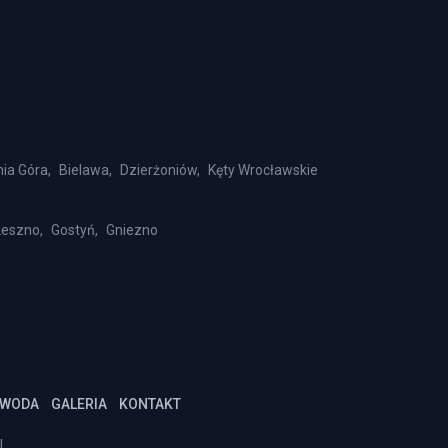
nia Góra,
Bielawa,
Dzierżoniów,
Kęty Wrocławskie
Leszno,
Gostyń,
Gniezno
 WODA
GALERIA
KONTAKT
L