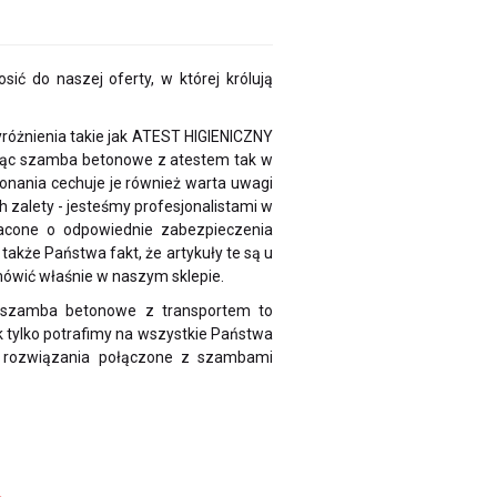
ić do naszej oferty, w której królują
óżnienia takie jak ATEST HIGIENICZNY
jąc szamba betonowe z atestem tak w
ykonania cechuje je również warta uwagi
 zalety - jesteśmy profesjonalistami w
gacone o odpowiednie zabezpieczenia
akże Państwa fakt, że artykuły te są u
amówić właśnie w naszym sklepie.
e szamba betonowe z transportem to
 tylko potrafimy na wszystkie Państwa
we rozwiązania połączone z szambami