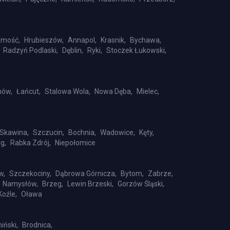
mość,
Hrubieszów,
Annapol,
Krasnik,
Bychawa,
Radzyń Podlaski,
Dęblin,
Ryki,
Stoczek Łukowski,
nów,
Łańcut,
Stalowa Wola,
Nowa Dęba,
Mielec,
Skawina,
Szczucin,
Bochnia,
Wadowice,
Kęty,
g,
Rabka Zdrój,
Niepołomice
w,
Szczekociny,
Dąbrowa Górnicza,
Bytom,
Zabrze,
Namysłów,
Brzeg,
Lewin Brzeski,
Gorzów Śląski,
Koźle,
Oława
iński,
Brodnica,