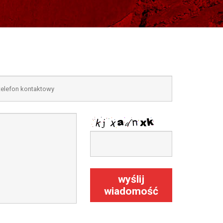
wyślij
wiadomość