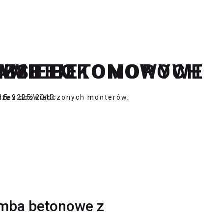
I WIELOKOMOROWE
EM
TESTEM
ZAMB BETONOWYCH
nta
przez doświadczonych monterów.
-15-9225/2013
amba betonowe z