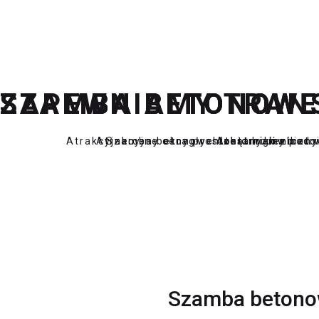
SZAMBA BETONOWE
SZAMBA BETONOWE
SZAMBA BETONOWE
ZAPEWNIAMY TRAN
Atrakcyjne ceny okragłych zbiorników be
Atrakcyjne ceny prostokątnych zbior
Szamba betonowe dostarczmy pod ws
Atest higieniczn
Szamba betonow