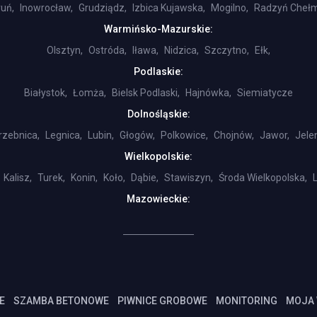
uń,
Inowrocław,
Grudziądz,
Izbica Kujawska,
Mogilno,
Radzyń Chełm
Warmińsko-Mazurskie:
Olsztyn,
Ostróda,
Iława,
Nidzica,
Szczytno,
Ełk,
Podlaskie:
Białystok,
Łomża,
Bielsk Podlaski,
Hajnówka,
Siemiatycze
Dolnośląskie:
rzebnica,
Legnica,
Lubin,
Głogów,
Polkowice,
Chojnów,
Jawor,
Jele
Wielkopolskie:
Kalisz,
Turek,
Konin,
Koło,
Dąbie,
Stawiszyn,
Środa Wielkopolska,
Mazowieckie:
E
SZAMBA BETONOWE
PIWNICE GROBOWE
MONITORING
MOJA