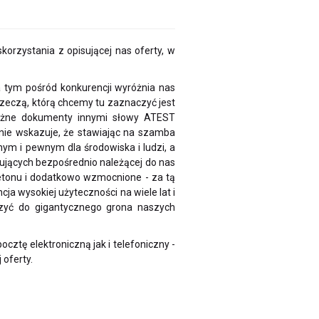
zystania z opisującej nas oferty, w
 tym pośród konkurencji wyróżnia nas
 rzeczą, którą chcemy tu zaznaczyć jest
ważne dokumenty innymi słowy ATEST
ie wskazuje, że stawiając na szamba
ym i pewnym dla środowiska i ludzi, a
ujących bezpośrednio należącej do nas
etonu i dodatkowo wzmocnione - za tą
a wysokiej użyteczności na wiele lat i
czyć do gigantycznego grona naszych
cztę elektroniczną jak i telefoniczny -
 oferty.