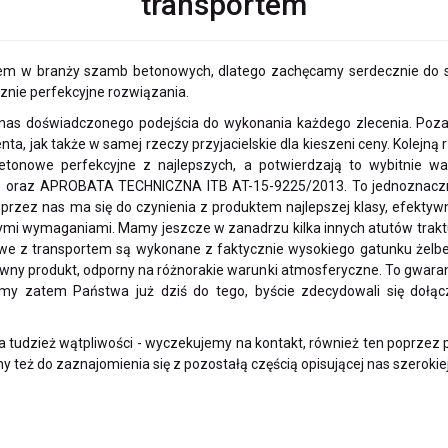
transportem
 w branży szamb betonowych, dlatego zachęcamy serdecznie do skor
cznie perfekcyjne rozwiązania.
nas doświadczonego podejścia do wykonania każdego zlecenia. Poza
nta, jak także w samej rzeczy przyjacielskie dla kieszeni ceny. Kolejną
etonowe perfekcyjne z najlepszych, a potwierdzają to wybitnie 
 oraz APROBATA TECHNICZNA ITB AT-15-9225/2013. To jednoznaczn
ez nas ma się do czynienia z produktem najlepszej klasy, efektywn
mi wymaganiami. Mamy jeszcze w zanadrzu kilka innych atutów trakt
owe z transportem są wykonane z faktycznie wysokiego gatunku żelb
ny produkt, odporny na różnorakie warunki atmosferyczne. To gwarancj
amy zatem Państwa już dziś do tego, byście zdecydowali się dołą
a tudzież wątpliwości - wyczekujemy na kontakt, również ten poprzez po
 też do zaznajomienia się z pozostałą częścią opisującej nas szerokiej