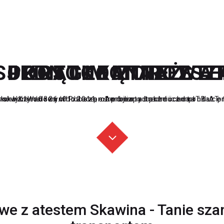
 JEDNOKOMOROWE 
 OKRĄGŁE Z ATEST
 PROSTOKĄTNE Z A
SPORT I MONTAŻ S
tonowych na szambo bezpośrednio od producenta
ników betonowych na szambo bezpośrednio od produce
kazny adres w Polsce, oferujemy także ich montaż 
y nr HK/W/0326/01/2011 - Aprobata techniczna ITB AT
e z atestem Skawina - Tanie sz