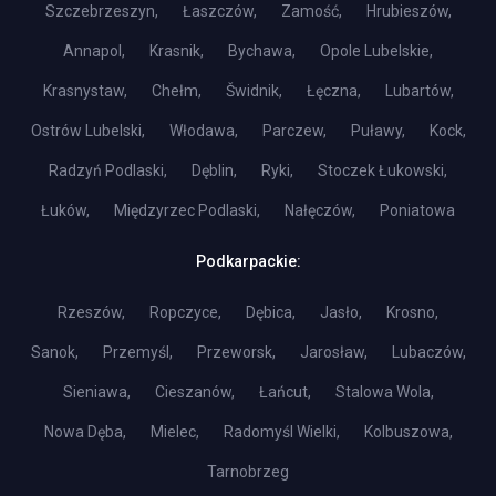
Szczebrzeszyn,
Łaszczów,
Zamość,
Hrubieszów,
Annapol,
Krasnik,
Bychawa,
Opole Lubelskie,
Krasnystaw,
Chełm,
Šwidnik,
Łęczna,
Lubartów,
Ostrów Lubelski,
Włodawa,
Parczew,
Puławy,
Kock,
Radzyń Podlaski,
Dęblin,
Ryki,
Stoczek Łukowski,
Łuków,
Międzyrzec Podlaski,
Nałęczów,
Poniatowa
Podkarpackie:
Rzeszów,
Ropczyce,
Dębica,
Jasło,
Krosno,
Sanok,
Przemyśl,
Przeworsk,
Jarosław,
Lubaczów,
Sieniawa,
Cieszanów,
Łańcut,
Stalowa Wola,
Nowa Dęba,
Mielec,
Radomyśl Wielki,
Kolbuszowa,
Tarnobrzeg