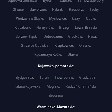
Dąbrowa Górnicza,
Bytom,
Zabrze,
Tarnowskie Góry,
Gliwice,
Jaworzno,
Rybnik,
Racibórz,
Tychy,
Wodzisław Śląski,
Mysłowice,
Łazy,
Opole,
Kluczbork,
Namysłów,
Brzeg,
Lewin Brzeski,
Gorzów Śląski,
Dobrodzień,
Grodków,
Nysa,
Strzelce Opolskie,
Krapkowice,
Olesno,
Kędzierzyn Koźle,
Oława
Kujawsko-pomorskie:
Bydgoszcz,
Toruń,
Inowrocław,
Grudziądz,
Izbica Kujawska,
Mogilno,
Radzyń Chełmiński,
Brodnica,
Warmińsko-Mazurskie: