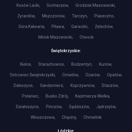
Kosów Lacki,
Sochaczew,
Grodzisk Mazowiecki,
Żyrardów,
Mszczonów,
Tarczyn,
Piaseczno,
Góra Kalwaria,
Pilawa,
Garwolin,
Żelechów,
Mińsk Mazowiecki,
Otwock
Świętokrzyskie:
Kielce,
Starachowice,
Bodzentyn,
Kunów,
Ostrowiec Świętokrzyski,
Ćmielów,
Ożarów,
Opatów,
Daleszyce,
Sandomierz,
Koprzywnica,
Staszów,
Połaniec,
Busko Zdrój,
Kazimierza Wielka,
Działoszyce,
Pińczów,
Sędziszów,
Jędrzejów,
Włoszczowa,
Chęciny,
Chmielnik
Łódzkie: