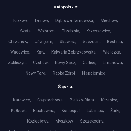
Małopolskie:
Kraków,
Tarnów,
Dąbrowa Tarnowska,
Miechów,
Skała,
Wolbrom,
Trzebinia,
Krzeszowice,
Chrzanów,
Oświęcim,
Skawina,
Szczucin,
Bochnia,
Wadowice,
Kęty,
Kalwaria Zebrzydowska,
Wieliczka,
Zakliczyn,
Czchów,
Nowy Sącz,
Gorlice,
Limanowa,
Nowy Targ,
Rabka Zdrój,
Niepołomice
Śląskie:
Katowice,
Częstochowa,
Bielsko-Biała,
Krzepice,
Kołbuck,
Blachownia,
Koniecpol,
Lubliniec,
Żarki,
Koziegłowy,
Myszków,
Szczekociny,