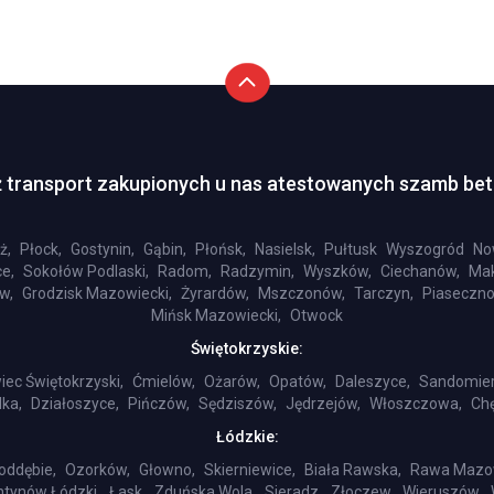
 transport zakupionych u nas atestowanych szamb be
ż,
Płock,
Gostynin,
Gąbin,
Płońsk,
Nasielsk,
Pułtusk
Wyszogród
No
e,
Sokołów Podlaski,
Radom,
Radzymin,
Wyszków,
Ciechanów,
Mak
w,
Grodzisk Mazowiecki,
Żyrardów,
Mszczonów,
Tarczyn,
Piaseczno
Mińsk Mazowiecki,
Otwock
Świętokrzyskie:
iec Świętokrzyski,
Ćmielów,
Ożarów,
Opatów,
Daleszyce,
Sandomier
ka,
Działoszyce,
Pińczów,
Sędziszów,
Jędrzejów,
Włoszczowa,
Chę
Łódzkie:
oddębie,
Ozorków,
Głowno,
Skierniewice,
Biała Rawska,
Rawa Mazo
ntynów Łódzki,
Łask,
Zduńska Wola,
Sieradz,
Złoczew,
Wieruszów,