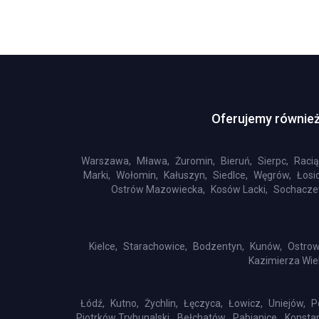
Oferujemy również
Warszawa,
Mława,
Żuromin,
Bieruń,
Sierpc,
Racią
Marki,
Wołomin,
Kałuszyn,
Siedlce,
Węgrów,
Łosic
Ostrów Mazowiecka,
Kosów Lacki,
Sochacze
Kielce,
Starachowice,
Bodzentyn,
Kunów,
Ostrow
Kazimierza Wiel
Łódź,
Kutno,
Żychlin,
Łęczyca,
Łowicz,
Uniejów,
P
Piotrków Trybunalski,
Bełchatów,
Pabianice,
Konsta