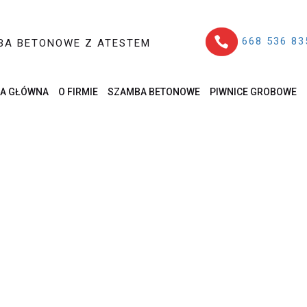
668 536 83
BA BETONOWE Z ATESTEM
A GŁÓWNA
O FIRMIE
SZAMBA BETONOWE
PIWNICE GROBOWE