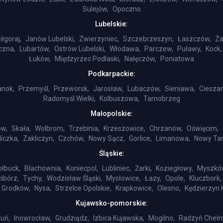
Sulejów,
Opoczno
Lubelskie:
iłgoraj,
Janów Lubelski,
Zwierzyniec,
Szczebrzeszyn,
Łaszczów,
Za
czna,
Lubartów,
Ostrów Lubelski,
Włodawa,
Parczew,
Puławy,
Kock,
Łuków,
Międzyrzec Podlaski,
Nałęczów,
Poniatowa
Podkarpackie:
anok,
Przemyśl,
Przeworsk,
Jarosław,
Lubaczów,
Sieniawa,
Ciesza
Radomyśl Wielki,
Kolbuszowa,
Tarnobrzeg
Małopolskie:
ów,
Skała,
Wolbrom,
Trzebinia,
Krzeszowice,
Chrzanów,
Oświęcim,
liczka,
Zakliczyn,
Czchów,
Nowy Sącz,
Gorlice,
Limanowa,
Nowy Tar
Śląskie:
ołbuck,
Blachownia,
Koniecpol,
Lubliniec,
Żarki,
Koziegłowy,
Myszkó
ibórz,
Tychy,
Wodzisław Śląski,
Mysłowice,
Łazy,
Opole,
Kluczbork,
Grodków,
Nysa,
Strzelce Opolskie,
Krapkowice,
Olesno,
Kędzierzyn 
Kujawsko-pomorskie:
uń,
Inowrocław,
Grudziądz,
Izbica Kujawska,
Mogilno,
Radzyń Chełm