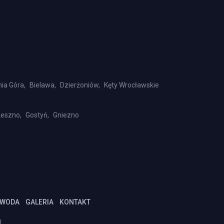
nia Góra,
Bielawa,
Dzierżoniów,
Kęty Wrocławskie
Leszno,
Gostyń,
Gniezno
 WODA
GALERIA
KONTAKT
L