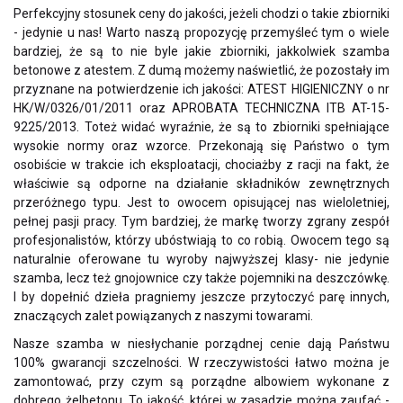
Perfekcyjny stosunek ceny do jakości, jeżeli chodzi o takie zbiorniki
- jedynie u nas! Warto naszą propozycję przemyśleć tym o wiele
bardziej, że są to nie byle jakie zbiorniki, jakkolwiek szamba
betonowe z atestem. Z dumą możemy naświetlić, że pozostały im
przyznane na potwierdzenie ich jakości: ATEST HIGIENICZNY o nr
HK/W/0326/01/2011 oraz APROBATA TECHNICZNA ITB AT-15-
9225/2013. Toteż widać wyraźnie, że są to zbiorniki spełniające
wysokie normy oraz wzorce. Przekonają się Państwo o tym
osobiście w trakcie ich eksploatacji, chociażby z racji na fakt, że
właściwie są odporne na działanie składników zewnętrznych
przeróżnego typu. Jest to owocem opisującej nas wieloletniej,
pełnej pasji pracy. Tym bardziej, że markę tworzy zgrany zespół
profesjonalistów, którzy ubóstwiają to co robią. Owocem tego są
naturalnie oferowane tu wyroby najwyższej klasy- nie jedynie
szamba, lecz też gnojownice czy także pojemniki na deszczówkę.
I by dopełnić dzieła pragniemy jeszcze przytoczyć parę innych,
znaczących zalet powiązanych z naszymi towarami.
Nasze szamba w niesłychanie porządnej cenie dają Państwu
100% gwarancji szczelności. W rzeczywistości łatwo można je
zamontować, przy czym są porządne albowiem wykonane z
dobrego żelbetonu. To jakość, której w zasadzie można zaufać -