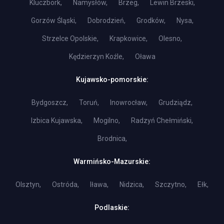
Kluczbork,
Namysłów,
Brzeg,
Lewin Brzeski,
Gorzów Śląski,
Dobrodzień,
Grodków,
Nysa,
Strzelce Opolskie,
Krapkowice,
Olesno,
Kędzierzyn Koźle,
Oława
Kujawsko-pomorskie:
Bydgoszcz,
Toruń,
Inowrocław,
Grudziądz,
Izbica Kujawska,
Mogilno,
Radzyń Chełmiński,
Brodnica,
Warmińsko-Mazurskie:
Olsztyn,
Ostróda,
Iława,
Nidzica,
Szczytno,
Ełk,
Podlaskie: