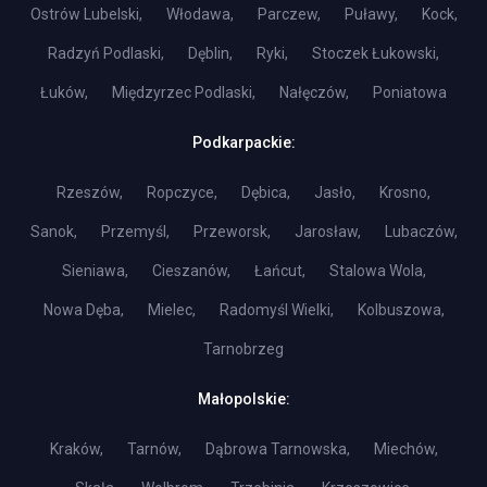
Ostrów Lubelski,
Włodawa,
Parczew,
Puławy,
Kock,
Radzyń Podlaski,
Dęblin,
Ryki,
Stoczek Łukowski,
Łuków,
Międzyrzec Podlaski,
Nałęczów,
Poniatowa
Podkarpackie:
Rzeszów,
Ropczyce,
Dębica,
Jasło,
Krosno,
Sanok,
Przemyśl,
Przeworsk,
Jarosław,
Lubaczów,
Sieniawa,
Cieszanów,
Łańcut,
Stalowa Wola,
Nowa Dęba,
Mielec,
Radomyśl Wielki,
Kolbuszowa,
Tarnobrzeg
Małopolskie:
Kraków,
Tarnów,
Dąbrowa Tarnowska,
Miechów,