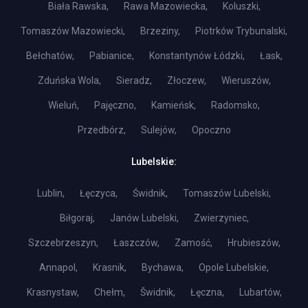
Biała Rawska,
Rawa Mazowiecka,
Koluszki,
Tomaszów Mazowiecki,
Brzeziny,
Piotrków Trybunalski,
Bełchatów,
Pabianice,
Konstantynów Łódzki,
Łask,
Zduńska Wola,
Sieradz,
Złoczew,
Wieruszów,
Wieluń,
Pajęczno,
Kamieńsk,
Radomsko,
Przedbórz,
Sulejów,
Opoczno
Lubelskie:
Lublin,
Łęczyca,
Świdnik,
Tomaszów Lubelski,
Biłgoraj,
Janów Lubelski,
Zwierzyniec,
Szczebrzeszyn,
Łaszczów,
Zamość,
Hrubieszów,
Annapol,
Krasnik,
Bychawa,
Opole Lubelskie,
Krasnystaw,
Chełm,
Šwidnik,
Łęczna,
Lubartów,