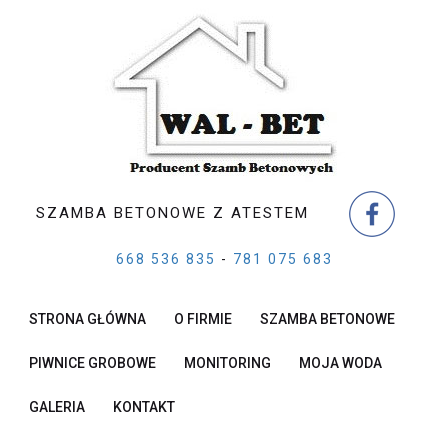
SZAMBA BETONOWE Z ATESTEM
668 536 835
-
781 075 683
STRONA GŁÓWNA
O FIRMIE
SZAMBA BETONOWE
PIWNICE GROBOWE
MONITORING
MOJA WODA
GALERIA
KONTAKT