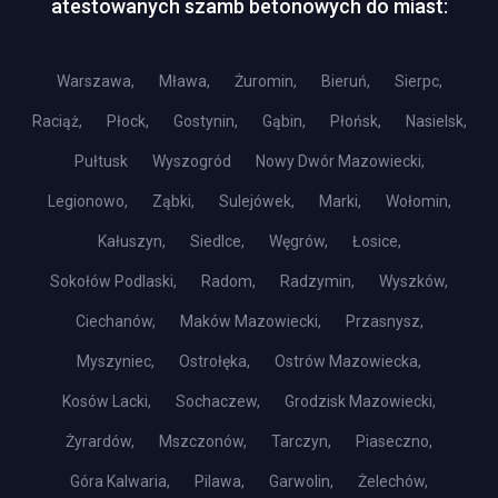
atestowanych szamb betonowych do miast:
Warszawa,
Mława,
Żuromin,
Bieruń,
Sierpc,
Raciąż,
Płock,
Gostynin,
Gąbin,
Płońsk,
Nasielsk,
Pułtusk
Wyszogród
Nowy Dwór Mazowiecki,
Legionowo,
Ząbki,
Sulejówek,
Marki,
Wołomin,
Kałuszyn,
Siedlce,
Węgrów,
Łosice,
Sokołów Podlaski,
Radom,
Radzymin,
Wyszków,
Ciechanów,
Maków Mazowiecki,
Przasnysz,
Myszyniec,
Ostrołęka,
Ostrów Mazowiecka,
Kosów Lacki,
Sochaczew,
Grodzisk Mazowiecki,
Żyrardów,
Mszczonów,
Tarczyn,
Piaseczno,
Góra Kalwaria,
Pilawa,
Garwolin,
Żelechów,