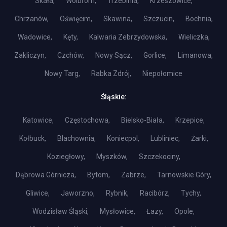
Skała,
Wolbrom,
Trzebinia,
Krzeszowice,
Chrzanów,
Oświęcim,
Skawina,
Szczucin,
Bochnia,
Wadowice,
Kęty,
Kalwaria Zebrzydowska,
Wieliczka,
Zakliczyn,
Czchów,
Nowy Sącz,
Gorlice,
Limanowa,
Nowy Targ,
Rabka Zdrój,
Niepołomice
Śląskie:
Katowice,
Częstochowa,
Bielsko-Biała,
Krzepice,
Kołbuck,
Blachownia,
Koniecpol,
Lubliniec,
Żarki,
Koziegłowy,
Myszków,
Szczekociny,
Dąbrowa Górnicza,
Bytom,
Zabrze,
Tarnowskie Góry,
Gliwice,
Jaworzno,
Rybnik,
Racibórz,
Tychy,
Wodzisław Śląski,
Mysłowice,
Łazy,
Opole,