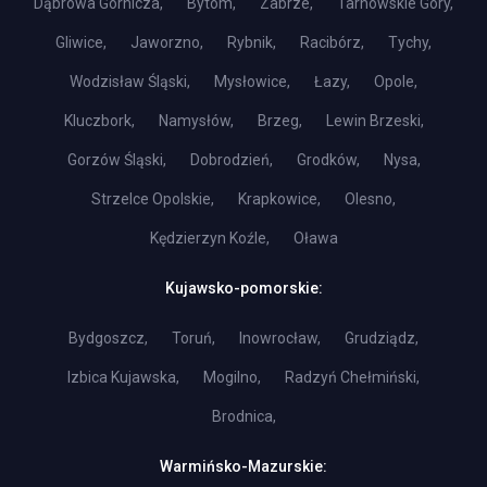
Dąbrowa Górnicza,
Bytom,
Zabrze,
Tarnowskie Góry,
Gliwice,
Jaworzno,
Rybnik,
Racibórz,
Tychy,
Wodzisław Śląski,
Mysłowice,
Łazy,
Opole,
Kluczbork,
Namysłów,
Brzeg,
Lewin Brzeski,
Gorzów Śląski,
Dobrodzień,
Grodków,
Nysa,
Strzelce Opolskie,
Krapkowice,
Olesno,
Kędzierzyn Koźle,
Oława
Kujawsko-pomorskie:
Bydgoszcz,
Toruń,
Inowrocław,
Grudziądz,
Izbica Kujawska,
Mogilno,
Radzyń Chełmiński,
Brodnica,
Warmińsko-Mazurskie: