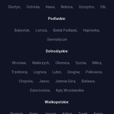
Olsztyn,
Ostróda,
Iława,
Nidzica,
Szczytno,
Ełk,
Podlaskie:
Białystok,
Łomża,
Bielsk Podlaski,
Hajnówka,
Siemiatycze
Dolnośląskie:
Wrocław,
Wałbrzych,
Oleśnica,
Syców,
Milicz,
Trzebnica,
Legnica,
Lubin,
Głogów,
Polkowice,
Chojnów,
Jawor,
Jelenia Góra,
Bielawa,
Dzierżoniów,
Kęty Wrocławskie
Wielkopolskie:
Poznań,
Śrem,
Jarocin,
Kalisz,
Turek,
Konin,