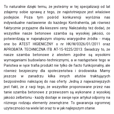
To naturalnie dzięki temu, że jesteśmy w tej specjalizacji od lat
zdajemy sobie sprawę z tego, że najistotniejsze jest właściwe
podejście. Poza tym pośród konkurencji wyróżnia nas
indywidualne nastawienie do każdego Kontrahenta, jak również
faktycznie przyjazne dla kieszeni ceny. Należałoby też dodać, że
wszystkie nasze betonowe szamba są wysokiej jakości, co
potwierdzają w największym stopniu wiarygodne źródła - mają
one bo ATEST HIGIENICZNY o nr HK/W/0326/01/2011 oraz
APROBATA TECHNICZNA ITB AT-15-9225/2013. Świadczy to, że
nasze szamba betonowe z atestem zgodne są wysokimi
wymaganiami budowlano-technicznymi, a w następstwie tego w
Państwa w ręce trafia produkt nie tylko de facto funkcjonalny, ale
również bezpieczny dla społeczeństwa i środowiska. Mamy
jeszcze w zanadrzu kilka innych atutów traktujących
bezpośrednio należącej do nas oferty. Jedną z najważniejszych
jest fakt, że z racji tego, że wszystkie proponowane przez nas
tanie szamba betonowe z przewozem są wykonane z wysokiej
jakości żelbetonu - każdy dostaje w swoje ręce artykuł odporny na
różnego rodzaju elementy zewnętrzne. To gwarancja ogromnej
użyteczności na wiele lat oraz to w jak najlepszym stanie.