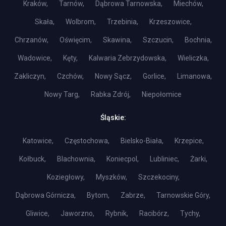
Kraków,
Tarnów,
Dąbrowa Tarnowska,
Miechów,
Skała,
Wolbrom,
Trzebinia,
Krzeszowice,
Chrzanów,
Oświęcim,
Skawina,
Szczucin,
Bochnia,
Wadowice,
Kęty,
Kalwaria Zebrzydowska,
Wieliczka,
Zakliczyn,
Czchów,
Nowy Sącz,
Gorlice,
Limanowa,
Nowy Targ,
Rabka Zdrój,
Niepołomice
Śląskie:
Katowice,
Częstochowa,
Bielsko-Biała,
Krzepice,
Kołbuck,
Blachownia,
Koniecpol,
Lubliniec,
Żarki,
Koziegłowy,
Myszków,
Szczekociny,
Dąbrowa Górnicza,
Bytom,
Zabrze,
Tarnowskie Góry,
Gliwice,
Jaworzno,
Rybnik,
Racibórz,
Tychy,