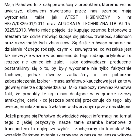
Mają Państwo tu z całą pewnością z produktem, któremu wolno
uwierzyć, albowiem stworzona przez nas szamba mają
wyróżnienia takie jak ATEST HIGIENICZNY o nr
HK/W/0326/01/2011 oraz APROBATA TECHNICZNA ITB AT-15-
9225/2013. Warto mieć pojęcie, że kupując szamba betonowe z
atestem tak ściśle mówiąc kupuje się jakość, trwałość, solidność
oraz szczelność tych zbiorników. Są ściśle mówiąc odporne na
działanie różnego rodzaju czynniki zewnętrzne, co wszakże jest
tak niezwykle ważne w odniesieniu do tego rodzaju artykułów. To
jeszcze nie koniec ich zalet - jako doświadczeni producenci
postaraliśmy się o to, by były wykonane nie tylko faktycznie
fachowo, jednak również zadbaliśmy o ich poboczne
zabezpieczenia. Izolber - masa asfaltowo-kauczkowa jest za to w
głównej mierze odpowiedzialna. Miło zaskoczy również Państwa
fakt, że produkty te są u nas dostępne w w gruncie rzeczy
atrakcyjnej cenie - co jeszcze bardziej przekonuje do tego, aby
owe pojemniki zamówić właśnie w stworzonym przez nas sklepie.
Jeżeli pragną się Państwo dowiedzieć więcej informacji na temat
tego z jakiej przyczyny nasze tanie szamba betonowe z
transportem to najlepszy wybór - zachęcamy do kontaktu! Na
wszelkie Państwa pytania skierowane w naszą najlepszą witrynę