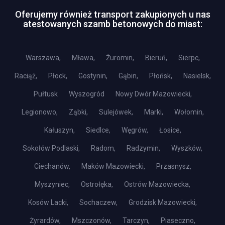
Oferujemy również transport zakupionych u nas
atestowanych szamb betonowych do miast:
Warszawa,
Mława,
Żuromin,
Bieruń,
Sierpc,
Raciąż,
Płock,
Gostynin,
Gąbin,
Płońsk,
Nasielsk,
Pułtusk
Wyszogród
Nowy Dwór Mazowiecki,
Legionowo,
Ząbki,
Sulejówek,
Marki,
Wołomin,
Kałuszyn,
Siedlce,
Węgrów,
Łosice,
Sokołów Podlaski,
Radom,
Radzymin,
Wyszków,
Ciechanów,
Maków Mazowiecki,
Przasnysz,
Myszyniec,
Ostrołęka,
Ostrów Mazowiecka,
Kosów Lacki,
Sochaczew,
Grodzisk Mazowiecki,
Żyrardów,
Mszczonów,
Tarczyn,
Piaseczno,