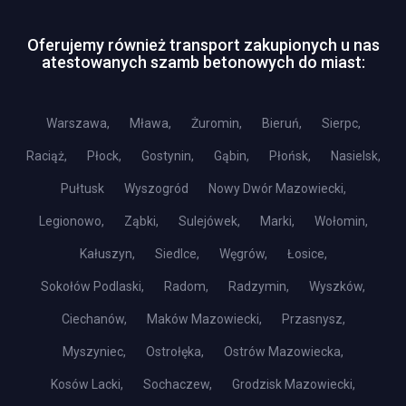
Oferujemy również transport zakupionych u nas
atestowanych szamb betonowych do miast:
Warszawa,
Mława,
Żuromin,
Bieruń,
Sierpc,
Raciąż,
Płock,
Gostynin,
Gąbin,
Płońsk,
Nasielsk,
Pułtusk
Wyszogród
Nowy Dwór Mazowiecki,
Legionowo,
Ząbki,
Sulejówek,
Marki,
Wołomin,
Kałuszyn,
Siedlce,
Węgrów,
Łosice,
Sokołów Podlaski,
Radom,
Radzymin,
Wyszków,
Ciechanów,
Maków Mazowiecki,
Przasnysz,
Myszyniec,
Ostrołęka,
Ostrów Mazowiecka,
Kosów Lacki,
Sochaczew,
Grodzisk Mazowiecki,