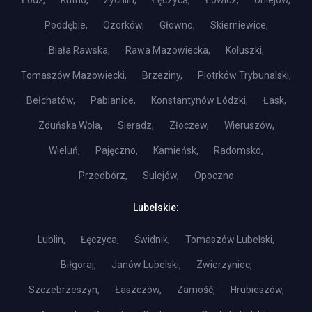
Łódź,
Kutno,
Żychlin,
Łęczyca,
Łowicz,
Uniejów,
Poddębie,
Ozorków,
Głowno,
Skierniewice,
Biała Rawska,
Rawa Mazowiecka,
Koluszki,
Tomaszów Mazowiecki,
Brzeziny,
Piotrków Trybunalski,
Bełchatów,
Pabianice,
Konstantynów Łódzki,
Łask,
Zduńska Wola,
Sieradz,
Złoczew,
Wieruszów,
Wieluń,
Pajęczno,
Kamieńsk,
Radomsko,
Przedbórz,
Sulejów,
Opoczno
Lubelskie:
Lublin,
Łęczyca,
Świdnik,
Tomaszów Lubelski,
Biłgoraj,
Janów Lubelski,
Zwierzyniec,
Szczebrzeszyn,
Łaszczów,
Zamość,
Hrubieszów,