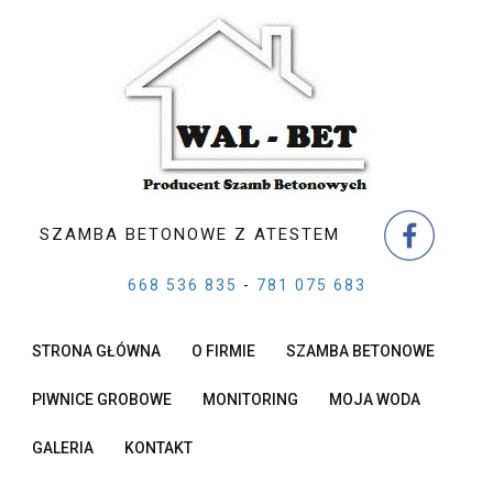
SZAMBA BETONOWE Z ATESTEM
668 536 835
-
781 075 683
STRONA GŁÓWNA
O FIRMIE
SZAMBA BETONOWE
PIWNICE GROBOWE
MONITORING
MOJA WODA
GALERIA
KONTAKT