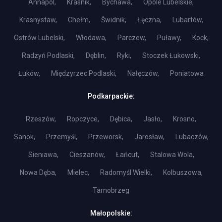
Annapol,
Krasnik,
Bychawa,
Opole Lubelskie,
Krasnystaw,
Chełm,
Šwidnik,
Łęczna,
Lubartów,
Ostrów Lubelski,
Włodawa,
Parczew,
Puławy,
Kock,
Radzyń Podlaski,
Dęblin,
Ryki,
Stoczek Łukowski,
Łuków,
Międzyrzec Podlaski,
Nałęczów,
Poniatowa
Podkarpackie:
Rzeszów,
Ropczyce,
Dębica,
Jasło,
Krosno,
Sanok,
Przemyśl,
Przeworsk,
Jarosław,
Lubaczów,
Sieniawa,
Cieszanów,
Łańcut,
Stalowa Wola,
Nowa Dęba,
Mielec,
Radomyśl Wielki,
Kolbuszowa,
Tarnobrzeg
Małopolskie: