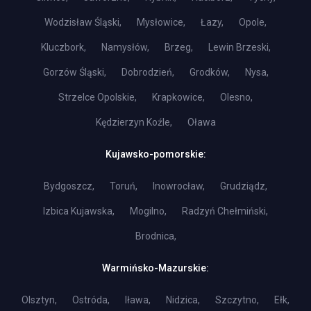
Wodzisław Śląski,
Mysłowice,
Łazy,
Opole,
Kluczbork,
Namysłów,
Brzeg,
Lewin Brzeski,
Gorzów Śląski,
Dobrodzień,
Grodków,
Nysa,
Strzelce Opolskie,
Krapkowice,
Olesno,
Kędzierzyn Koźle,
Oława
Kujawsko-pomorskie:
Bydgoszcz,
Toruń,
Inowrocław,
Grudziądz,
Izbica Kujawska,
Mogilno,
Radzyń Chełmiński,
Brodnica,
Warmińsko-Mazurskie:
Olsztyn,
Ostróda,
Iława,
Nidzica,
Szczytno,
Ełk,