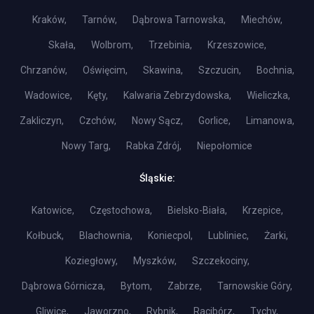
Kraków,
Tarnów,
Dąbrowa Tarnowska,
Miechów,
Skała,
Wolbrom,
Trzebinia,
Krzeszowice,
Chrzanów,
Oświęcim,
Skawina,
Szczucin,
Bochnia,
Wadowice,
Kęty,
Kalwaria Zebrzydowska,
Wieliczka,
Zakliczyn,
Czchów,
Nowy Sącz,
Gorlice,
Limanowa,
Nowy Targ,
Rabka Zdrój,
Niepołomice
Śląskie:
Katowice,
Częstochowa,
Bielsko-Biała,
Krzepice,
Kołbuck,
Blachownia,
Koniecpol,
Lubliniec,
Żarki,
Koziegłowy,
Myszków,
Szczekociny,
Dąbrowa Górnicza,
Bytom,
Zabrze,
Tarnowskie Góry,
Gliwice,
Jaworzno,
Rybnik,
Racibórz,
Tychy,