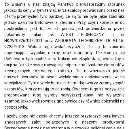
To właśnie u nas znajdą Państwo pierwszorzędny stosunek
jakości do ceny w tym temacie! Należałoby prowadzoną przez nas
ofertę przemyśleć tym bardziej, że są to nie byle jakie zbiorniki,
jednak szamba betonowe z atestem. Przy czym konieczne do
podkreślenia jest to, że ich jakość jest potwierdzona przez
dokumenty takie jak ATEST HIGIENICZNY o nr
HK/W/0326/01/2011 oraz APROBATA TECHNICZNA ITB AT-15-
9225/2013. Wobec tego widać wyraźnie, że są to zbiorniki
dopełniające wysokie normy oraz standardy. Przekonają się
Państwo o tym osobiście w trakcie ich eksploatacji, chociażby z
racji na fakt, że ściśle mówiąc są odporne na działanie elementów
zewnętrznych rozmaitego rodzaju. Ta najważniejsza jakość
naszych wyrobów to owoc wieloletniego doświadczenia w tej
specjalizacji. Tym o wiele bardziej, że markę tworzy zgrany zespół
ekspertów, którzy miłują to co robią. Owocem tego są oczywiście
proponowane tutaj wyroby najwyższej klasy- nie wyłącznie
szamba, jakkolwiek również gnojownice czy również pojemniki na
deszczówkę.
I ażeby dopełnić dzieła chcemy jeszcze przytoczyć parę innych,
znaczących zalet połączonych z naszymi produktami.
Sprzedawane przez nas szamba w niezwykle solidnej cenie dają