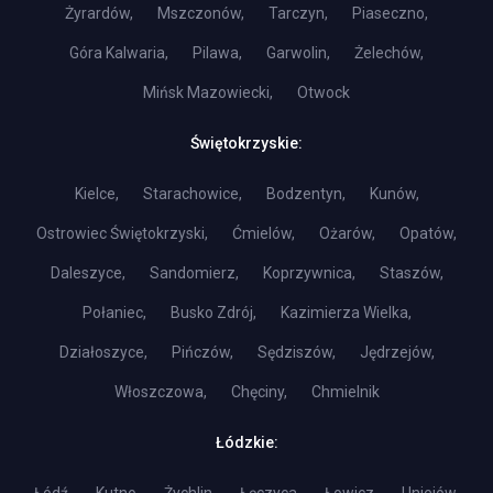
Żyrardów,
Mszczonów,
Tarczyn,
Piaseczno,
Góra Kalwaria,
Pilawa,
Garwolin,
Żelechów,
Mińsk Mazowiecki,
Otwock
Świętokrzyskie:
Kielce,
Starachowice,
Bodzentyn,
Kunów,
Ostrowiec Świętokrzyski,
Ćmielów,
Ożarów,
Opatów,
Daleszyce,
Sandomierz,
Koprzywnica,
Staszów,
Połaniec,
Busko Zdrój,
Kazimierza Wielka,
Działoszyce,
Pińczów,
Sędziszów,
Jędrzejów,
Włoszczowa,
Chęciny,
Chmielnik
Łódzkie: