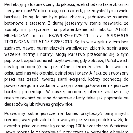
Perfekcyjny stosunek ceny do jakości, jeżeli chodzi o takie zbiorniki
- jedynie u nas! Warto opisującą nas ofertę przemyśleć tym o wiele
bardziej, że są to nie byle jakie zbiorniki, jednakowoż szamba
betonowe z atestem. Z dumą jesteśmy w stanie naświetlić, że
zostały im przyznane na potwierdzenie ich jakości: ATEST
HIGIENICZNY o nr HK/W/0326/01/2011 oraz APROBATA
TECHNICZNA ITB AT-15-9225/2013. Są to w związku z tym bez
żadnych, nawet najmniejszych wątpliwości zbiorniki spełniające
wszelkie normy i normy. Mogą Państwo przekonać się o tym
poprzez bezpośrednie ich użytkowanie, gdy zobaczą Państwo ich
idealną odporność na przeróżne elementy. Jest to owocem
opisującej nas wieloletniej, pełnej pasji pracy. A fakt, że stworzony
przez nas zespół tworzą sami eksperci, którzy pochodzą do
powierzonego im zadania z pasją i zaangażowaniem - jeszcze
bardziej procentuje. W naszej ogromnej ofercie znalazło się
miejsce również na inne doborowe oferty takie jak pojemniki na
deszczówkę lub również gnojownice.
Pozwolimy sobie jeszcze na koniec przytoczyć parę innych,
niemniej ważnych zalet oferowanych przez nas produktów. Są to
szamba, jakie za niewielką cenę dają 100% szczelność. Właściwie
łatwo można je zainstalować, przy czym są porządne albowiem