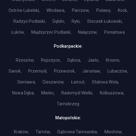
Ostrów Lubelski,
Włodawa,
Parczew,
Puławy,
Kock,
Radzyń Podlaski,
Dęblin,
Ryki,
Stoczek Łukowski,
Łuków,
Międzyrzec Podlaski,
Nałęczów,
Poniatowa
Podkarpackie:
Rzeszów,
Ropczyce,
Dębica,
Jasło,
Krosno,
Sanok,
Przemyśl,
Przeworsk,
Jarosław,
Lubaczów,
Sieniawa,
Cieszanów,
Łańcut,
Stalowa Wola,
Nowa Dęba,
Mielec,
Radomyśl Wielki,
Kolbuszowa,
Tarnobrzeg
Małopolskie:
Kraków,
Tarnów,
Dąbrowa Tarnowska,
Miechów,