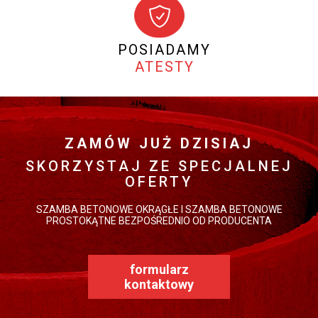
POSIADAMY
ATESTY
ZAMÓW JUŻ DZISIAJ
SKORZYSTAJ ZE SPECJALNEJ
OFERTY
SZAMBA BETONOWE OKRĄGŁE I SZAMBA BETONOWE
PROSTOKĄTNE BEZPOŚREDNIO OD PRODUCENTA
formularz
kontaktowy