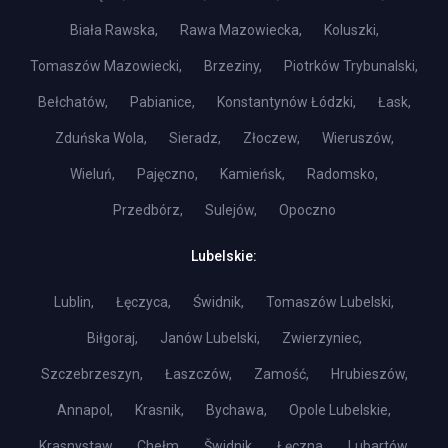
Biała Rawska,
Rawa Mazowiecka,
Koluszki,
Tomaszów Mazowiecki,
Brzeziny,
Piotrków Trybunalski,
Bełchatów,
Pabianice,
Konstantynów Łódzki,
Łask,
Zduńska Wola,
Sieradz,
Złoczew,
Wieruszów,
Wieluń,
Pajęczno,
Kamieńsk,
Radomsko,
Przedbórz,
Sulejów,
Opoczno
Lubelskie:
Lublin,
Łęczyca,
Świdnik,
Tomaszów Lubelski,
Biłgoraj,
Janów Lubelski,
Zwierzyniec,
Szczebrzeszyn,
Łaszczów,
Zamość,
Hrubieszów,
Annapol,
Krasnik,
Bychawa,
Opole Lubelskie,
Krasnystaw,
Chełm,
Šwidnik,
Łęczna,
Lubartów,