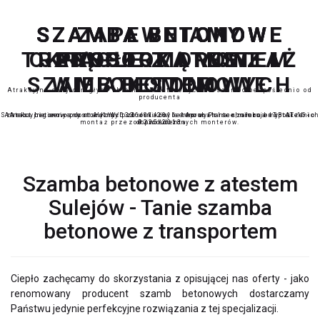
SZAMBA BETONOWE
SZAMBA BETONOWE
SZAMBA BETONOWE
ZAPEWNIAMY
TRANSPORT I MONTAŻ
OKRĄGŁE Z ATESTEM
JEDNOKOMOROWE I
PROSTOKĄTNE Z
SZAMB BETONOWYCH
WIELOKOMOROWE
ATESTEM
Atrakcyjne ceny okragłych zbiorników betonowych na szambo bezpośrednio od
producenta
Szamba betonowe dostarczmy pod wskazny adres w Polsce, oferujemy także ich
Atrakcyjne ceny prostokątnych zbiorników betonowych na szambo bezpośrednio
Atest higieniczny nr HK/W/0326/01/2011 - Aprobata techniczna ITB AT-15-
montaż przez doświadczonych monterów.
od producenta
9225/2013
Szamba betonowe z atestem
Sulejów - Tanie szamba
betonowe z transportem
Ciepło zachęcamy do skorzystania z opisującej nas oferty - jako
renomowany producent szamb betonowych dostarczamy
Państwu jedynie perfekcyjne rozwiązania z tej specjalizacji.