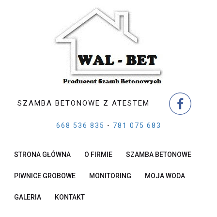
SZAMBA BETONOWE Z ATESTEM
668 536 835
-
781 075 683
STRONA GŁÓWNA
O FIRMIE
SZAMBA BETONOWE
PIWNICE GROBOWE
MONITORING
MOJA WODA
GALERIA
KONTAKT