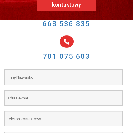
kontaktowy
668 536 835
781 075 683