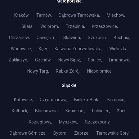
Małopolskie:
Kraków,
Tarnów,
Dąbrowa Tarnowska,
Miechów,
Skała,
Wolbrom,
Trzebinia,
Krzeszowice,
Chrzanów,
Oświęcim,
Skawina,
Szczucin,
Bochnia,
Wadowice,
Kęty,
Kalwaria Zebrzydowska,
Wieliczka,
Zakliczyn,
Czchów,
Nowy Sącz,
Gorlice,
Limanowa,
Nowy Targ,
Rabka Zdrój,
Niepołomice
Śląskie:
Katowice,
Częstochowa,
Bielsko-Biała,
Krzepice,
Kołbuck,
Blachownia,
Koniecpol,
Lubliniec,
Żarki,
Koziegłowy,
Myszków,
Szczekociny,
Dąbrowa Górnicza,
Bytom,
Zabrze,
Tarnowskie Góry,