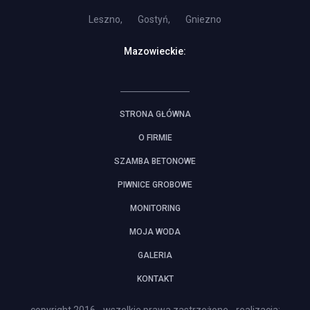
Leszno,
Gostyń,
Gniezno
Mazowieckie:
STRONA GŁÓWNA
O FIRMIE
SZAMBA BETONOWE
PIWNICE GROBOWE
MONITORING
MOJA WODA
GALERIA
KONTAKT