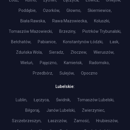
Łódź,
Kutno,
Żychlin,
Łęczyca,
Łowicz,
Uniejów,
Poddębie,
Ozorków,
Głowno,
Skierniewice,
Biała Rawska,
Rawa Mazowiecka,
Koluszki,
Tomaszów Mazowiecki,
Brzeziny,
Piotrków Trybunalski,
Bełchatów,
Pabianice,
Konstantynów Łódzki,
Łask,
Zduńska Wola,
Sieradz,
Złoczew,
Wieruszów,
Wieluń,
Pajęczno,
Kamieńsk,
Radomsko,
Przedbórz,
Sulejów,
Opoczno
Lubelskie:
Lublin,
Łęczyca,
Świdnik,
Tomaszów Lubelski,
Biłgoraj,
Janów Lubelski,
Zwierzyniec,
Szczebrzeszyn,
Łaszczów,
Zamość,
Hrubieszów,