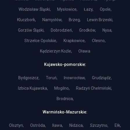
Wodzisław Śląski,
Mysłowice,
Łazy,
Opole,
Kluczbork,
Namysłów,
Brzeg,
Lewin Brzeski,
Gorzów Śląski,
Dobrodzień,
Grodków,
Nysa,
Strzelce Opolskie,
Krapkowice,
Olesno,
Kędzierzyn Koźle,
Oława
Kujawsko-pomorskie:
Bydgoszcz,
Toruń,
Inowrocław,
Grudziądz,
Izbica Kujawska,
Mogilno,
Radzyń Chełmiński,
Brodnica,
Warmińsko-Mazurskie:
Olsztyn,
Ostróda,
Iława,
Nidzica,
Szczytno,
Ełk,