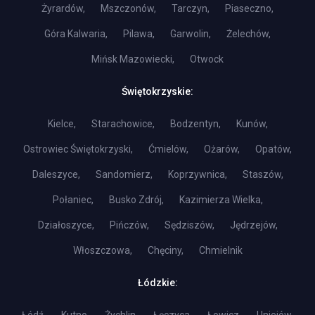
Żyrardów,
Mszczonów,
Tarczyn,
Piaseczno,
Góra Kalwaria,
Pilawa,
Garwolin,
Żelechów,
Mińsk Mazowiecki,
Otwock
Świętokrzyskie:
Kielce,
Starachowice,
Bodzentyn,
Kunów,
Ostrowiec Świętokrzyski,
Ćmielów,
Ożarów,
Opatów,
Daleszyce,
Sandomierz,
Koprzywnica,
Staszów,
Połaniec,
Busko Zdrój,
Kazimierza Wielka,
Działoszyce,
Pińczów,
Sędziszów,
Jędrzejów,
Włoszczowa,
Chęciny,
Chmielnik
Łódzkie: