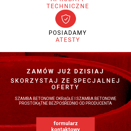
TECHNICZNE
POSIADAMY
ATESTY
ZAMÓW JUŻ DZISIAJ
SKORZYSTAJ ZE SPECJALNEJ
OFERTY
SZAMBA BETONOWE OKRĄGŁE I SZAMBA BETONOWE
PROSTOKĄTNE BEZPOŚREDNIO OD PRODUCENTA
formularz
kontaktowy