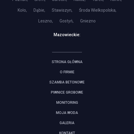
Koło,
Dąbie,
Stawiszyn,
Środa Wielkopolska,
Leszno,
Gostyń,
Gniezno
Mazowieckie:
STRONA GŁÓWNA
O FIRMIE
SZAMBA BETONOWE
PIWNICE GROBOWE
MONITORING
MOJA WODA
GALERIA
KONTAKT