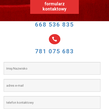
formularz
kontaktowy
668 536 835
781 075 683