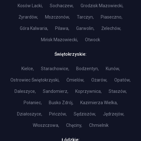
Kosów Lacki,
Sochaczew,
Grodzisk Mazowiecki,
Żyrardów,
Mszczonów,
Tarczyn,
Piaseczno,
Góra Kalwaria,
Pilawa,
Garwolin,
Żelechów,
Mińsk Mazowiecki,
Otwock
Świętokrzyskie:
Kielce,
Starachowice,
Bodzentyn,
Kunów,
Ostrowiec Świętokrzyski,
Ćmielów,
Ożarów,
Opatów,
Daleszyce,
Sandomierz,
Koprzywnica,
Staszów,
Połaniec,
Busko Zdrój,
Kazimierza Wielka,
Działoszyce,
Pińczów,
Sędziszów,
Jędrzejów,
Włoszczowa,
Chęciny,
Chmielnik
Łódzkie: