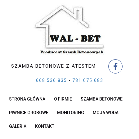
SZAMBA BETONOWE Z ATESTEM
668 536 835
-
781 075 683
STRONA GŁÓWNA
O FIRMIE
SZAMBA BETONOWE
PIWNICE GROBOWE
MONITORING
MOJA WODA
GALERIA
KONTAKT