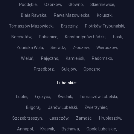
Poddębie,
Ozorków,
Głowno,
Skierniewice,
Biała Rawska,
Rawa Mazowiecka,
Koluszki,
Tomaszów Mazowiecki,
Brzeziny,
Piotrków Trybunalski,
Bełchatów,
Pabianice,
Konstantynów Łódzki,
Łask,
Zduńska Wola,
Sieradz,
Złoczew,
Wieruszów,
Wieluń,
Pajęczno,
Kamieńsk,
Radomsko,
Przedbórz,
Sulejów,
Opoczno
Lubelskie:
Lublin,
Łęczyca,
Świdnik,
Tomaszów Lubelski,
Biłgoraj,
Janów Lubelski,
Zwierzyniec,
Szczebrzeszyn,
Łaszczów,
Zamość,
Hrubieszów,
Annapol,
Krasnik,
Bychawa,
Opole Lubelskie,