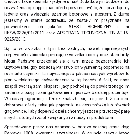
chodzi o takie zbiorniki - jedynie u nas! Dodatkowym bodźcem do
rozważenia opisującej nas oferty powinno być to, że sprzedajemy
jedynie oraz wyłącznie szamba betonowe z atestem. Z dumą
jesteśmy w stanie podkreślić, że zostały im przyznane na
potwierdzenie ich jakości: ATEST HIGIENICZNY o nr
HK/W/0326/01/2011 oraz APROBATA TECHNICZNA ITB AT-15-
9225/2013.
Są to w związku z tym bez żadnych, nawet najmniejszych
niepewności zbiorniki spełniające wszelkie normy oraz standardy.
Mogą Państwo przekonać się o tym przez bezpośrednie ich
użytkowanie, gdy zobaczą Państwo ich wyśmienitą odporność na
rozmaite czynniki. Ta najważniejsza jakość naszych wyrobów to
plon wieloletniego doświadczenia w tej branży. A fakt, że nasz
zespół tworzą sami eksperci, jacy pochodzą do powierzonego im
zadania z pasją i zaangażowaniem - jeszcze bardziej procentuje.
W naszej ogromnej ofercie znalazło się miejsce też na inne
doborowe oferty takie jak pojemniki na deszczówkę lub również
gnojownice. I aby dopełnić dzieła chcemy jeszcze przytoczyć parę
innych, istotnych zalet związanych z naszymi produktami.
Sprzedawane przez nas szamba w bardzo solidnej cenie dają
Państwu 100% gwarancji szczelności. W gruncie rzeczy łatwo